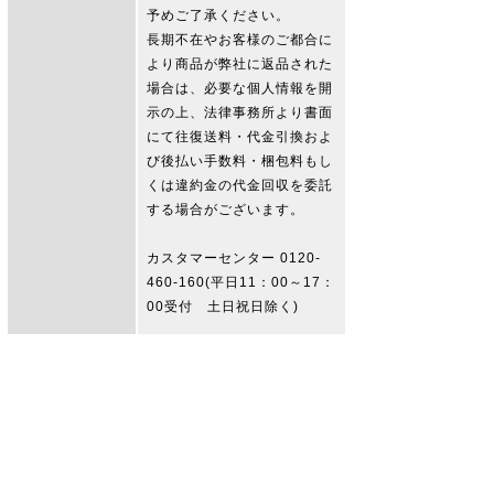
予めご了承ください。
長期不在やお客様のご都合に
より商品が弊社に返品された
場合は、必要な個人情報を開
示の上、法律事務所より書面
にて往復送料・代金引換およ
び後払い手数料・梱包料もし
くは違約金の代金回収を委託
する場合がございます。
カスタマーセンター 0120-
460-160(平日11：00～17：
00受付 土日祝日除く)
〈キャンセル依頼〉
発送確定後のキャンセルは承
ることが出来かねますことを
ご了承下さい。
当サイトについて